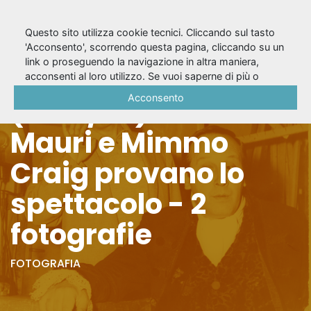
Questo sito utilizza cookie tecnici. Cliccando sul tasto
'Acconsento', scorrendo questa pagina, cliccando su un
link o proseguendo la navigazione in altra maniera,
La locandiera
acconsenti al loro utilizzo. Se vuoi saperne di più o
negare il consenso a tutti o ad alcuni cookie, consulta la
Acconsento
(1965/66) - Glauco
Cookie Policy
.
Mauri e Mimmo
Craig provano lo
spettacolo - 2
fotografie
FOTOGRAFIA