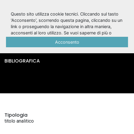
Questo sito utilizza cookie tecnici. Cliccando sul tasto
'Acconsento', scorrendo questa pagina, cliccando su un
link o proseguendo la navigazione in altra maniera,
Laura perseguitata /
acconsenti al loro utilizzo. Se vuoi saperne di più o
negare il consenso a tutti o ad alcuni cookie, consulta la
Acconsento
Jean Rotrou
Cookie Policy
.
BIBLIOGRAFICA
Tipologia
titolo analitico