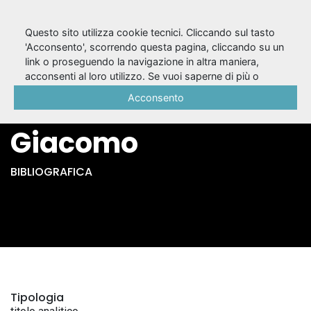
Questo sito utilizza cookie tecnici. Cliccando sul tasto
'Acconsento', scorrendo questa pagina, cliccando su un
link o proseguendo la navigazione in altra maniera,
A "San Francisco" /
acconsenti al loro utilizzo. Se vuoi saperne di più o
negare il consenso a tutti o ad alcuni cookie, consulta la
Acconsento
Salvatore Di
Cookie Policy
.
Giacomo
BIBLIOGRAFICA
Tipologia