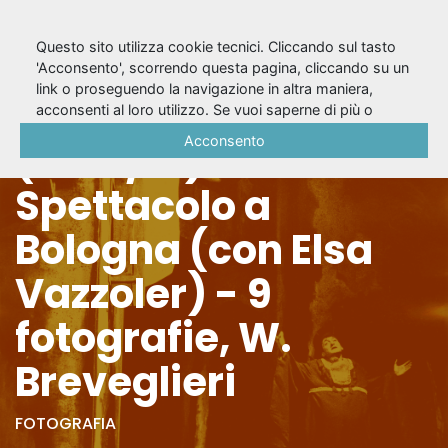
Questo sito utilizza cookie tecnici. Cliccando sul tasto
'Acconsento', scorrendo questa pagina, cliccando su un
link o proseguendo la navigazione in altra maniera,
La Moscheta
acconsenti al loro utilizzo. Se vuoi saperne di più o
negare il consenso a tutti o ad alcuni cookie, consulta la
Acconsento
(1960/61) -
Cookie Policy
.
Spettacolo a
Bologna (con Elsa
Vazzoler) - 9
fotografie, W.
Breveglieri
FOTOGRAFIA