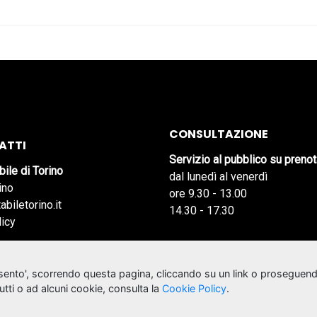
CONSULTAZIONE
ATTI
Servizio al pubblico su preno
bile di Torino
dal lunedì al venerdì
ino
ore 9.30 - 13.00
abiletorino.it
14.30 - 17.30
licy
nsento', scorrendo questa pagina, cliccando su un link o proseguend
tutti o ad alcuni cookie, consulta la
Cookie Policy
.