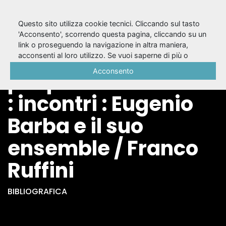
Questo sito utilizza cookie tecnici. Cliccando sul tasto
'Acconsento', scorrendo questa pagina, cliccando su un
link o proseguendo la navigazione in altra maniera,
Un mese con l'Odin
acconsenti al loro utilizzo. Se vuoi saperne di più o
negare il consenso a tutti o ad alcuni cookie, consulta la
Acconsento
per pensare il teatro
Cookie Policy
.
: incontri : Eugenio
Barba e il suo
ensemble / Franco
Ruffini
BIBLIOGRAFICA