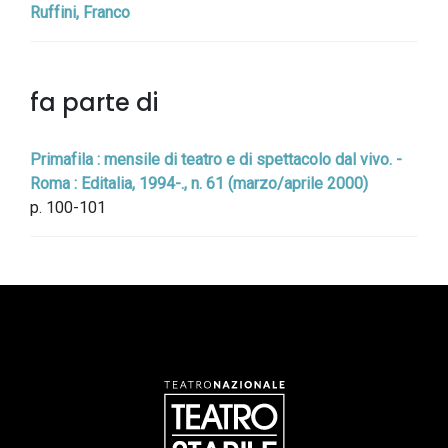
Ruffini, Franco
fa parte di
Primafila : mensile di teatro e di spettacolo dal vivo. -
Roma : Editalia, 1994-., n. 61 (marzo/aprile 2000)
p. 100-101