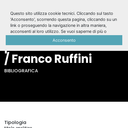
Questo sito utilizza cookie tecnici. Cliccando sul tasto
'Acconsento', scorrendo questa pagina, cliccando su un
link o proseguendo la navigazione in altra maniera,
Tertium datur : il
acconsenti al loro utilizzo. Se vuoi saperne di più o
negare il consenso a tutti o ad alcuni cookie, consulta la
Acconsento
performer e l'attore
Cookie Policy
.
/ Franco Ruffini
BIBLIOGRAFICA
Tipologia