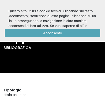
Questo sito utilizza cookie tecnici. Cliccando sul tasto
'Acconsento', scorrendo questa pagina, cliccando su un
link o proseguendo la navigazione in altra maniera,
Ganimede / Paolo
acconsenti al loro utilizzo. Se vuoi saperne di più o
negare il consenso a tutti o ad alcuni cookie, consulta la
Acconsento
Puppa
Cookie Policy
.
BIBLIOGRAFICA
Tipologia
titolo analitico