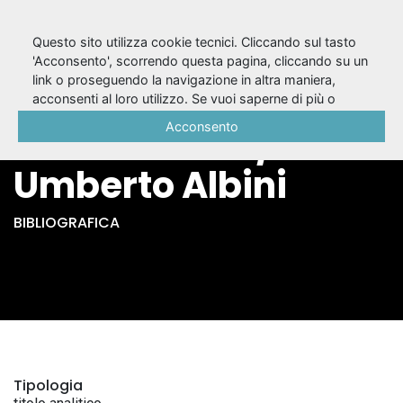
Questo sito utilizza cookie tecnici. Cliccando sul tasto
'Acconsento', scorrendo questa pagina, cliccando su un
link o proseguendo la navigazione in altra maniera,
Le Tesmoforiazuse
acconsenti al loro utilizzo. Se vuoi saperne di più o
negare il consenso a tutti o ad alcuni cookie, consulta la
Acconsento
di Aristofane /
Cookie Policy
.
Umberto Albini
BIBLIOGRAFICA
Tipologia