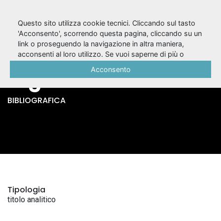
Questo sito utilizza cookie tecnici. Cliccando sul tasto
'Acconsento', scorrendo questa pagina, cliccando su un
link o proseguendo la navigazione in altra maniera,
Benassi e Amleto /
acconsenti al loro utilizzo. Se vuoi saperne di più o
negare il consenso a tutti o ad alcuni cookie, consulta la
Acconsento
Gigi Livio
Cookie Policy
.
BIBLIOGRAFICA
Tipologia
titolo analitico