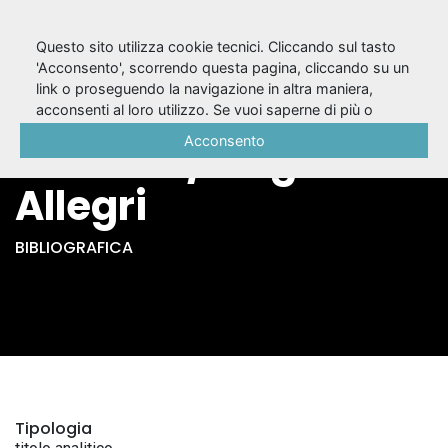
Questo sito utilizza cookie tecnici. Cliccando sul tasto
'Acconsento', scorrendo questa pagina, cliccando su un
link o proseguendo la navigazione in altra maniera,
Il mistero buffo di
acconsenti al loro utilizzo. Se vuoi saperne di più o
negare il consenso a tutti o ad alcuni cookie, consulta la
Acconsento
Dario Fo / Luigi
Cookie Policy
.
Allegri
BIBLIOGRAFICA
Tipologia