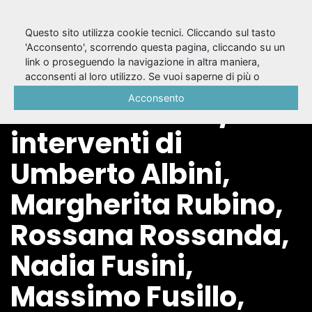
Questo sito utilizza cookie tecnici. Cliccando sul tasto
'Acconsento', scorrendo questa pagina, cliccando su un
link o proseguendo la navigazione in altra maniera,
Antigone irriducibile
acconsenti al loro utilizzo. Se vuoi saperne di più o
negare il consenso a tutti o ad alcuni cookie, consulta la
Acconsento
: i diritti umani /
Cookie Policy
.
interventi di
Umberto Albini,
Margherita Rubino,
Rossana Rossanda,
Nadia Fusini,
Massimo Fusillo,