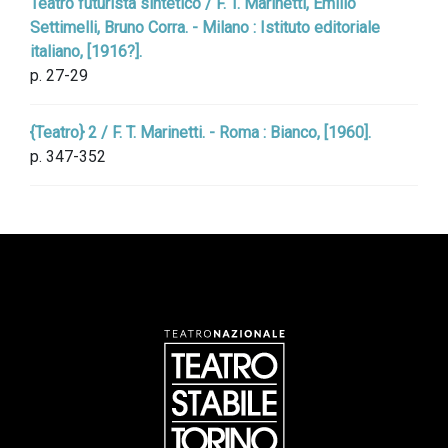
Teatro futurista sintetico / F. T. Marinetti, Emilio
Settimelli, Bruno Corra. - Milano : Istituto editoriale
italiano, [1916?].
p. 27-29
{Teatro} 2 / F. T. Marinetti. - Roma : Bianco, [1960].
p. 347-352