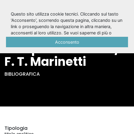
Questo sito utilizza cookie tecnici. Cliccando sul tasto
'Acconsento', scorrendo questa pagina, cliccando su un
link o proseguendo la navigazione in altra maniera,
Antineutralità :
acconsenti al loro utilizzo. Se vuoi saperne di più o
negare il consenso a tutti o ad alcuni cookie, consulta la
Acconsento
compenetrazione /
Cookie Policy
.
F. T. Marinetti
BIBLIOGRAFICA
Tipologia