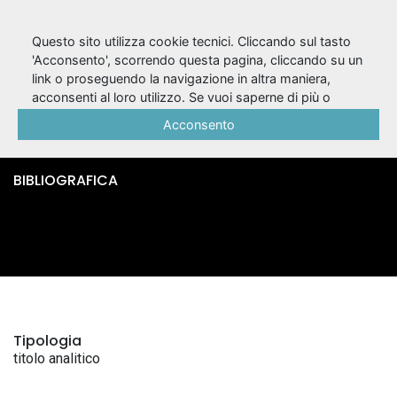
Questo sito utilizza cookie tecnici. Cliccando sul tasto
'Acconsento', scorrendo questa pagina, cliccando su un
link o proseguendo la navigazione in altra maniera,
Le luci / F. T.
acconsenti al loro utilizzo. Se vuoi saperne di più o
negare il consenso a tutti o ad alcuni cookie, consulta la
Acconsento
Marinetti
Cookie Policy
.
BIBLIOGRAFICA
Tipologia
titolo analitico