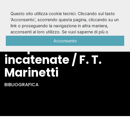
Questo sito utilizza cookie tecnici. Cliccando sul tasto
'Acconsento', scorrendo questa pagina, cliccando su un
link o proseguendo la navigazione in altra maniera,
L'oceano del cuore :
acconsenti al loro utilizzo. Se vuoi saperne di più o
negare il consenso a tutti o ad alcuni cookie, consulta la
Acconsento
cinque sintesi
Cookie Policy
.
incatenate / F. T.
Marinetti
BIBLIOGRAFICA