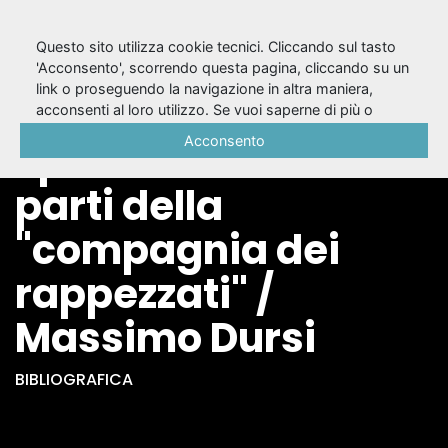
Questo sito utilizza cookie tecnici. Cliccando sul tasto
'Acconsento', scorrendo questa pagina, cliccando su un
link o proseguendo la navigazione in altra maniera,
Bertoldo a corte :
acconsenti al loro utilizzo. Se vuoi saperne di più o
negare il consenso a tutti o ad alcuni cookie, consulta la
Acconsento
spettacolo in due
Cookie Policy
.
parti della
"compagnia dei
rappezzati" /
Massimo Dursi
BIBLIOGRAFICA