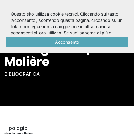
Questo sito utilizza cookie tecnici. Cliccando sul tasto
'Acconsento', scorrendo questa pagina, cliccando su un
link o proseguendo la navigazione in altra maniera,
L'ammalato
acconsenti al loro utilizzo. Se vuoi saperne di più o
negare il consenso a tutti o ad alcuni cookie, consulta la
Acconsento
immaginario /
Cookie Policy
.
Molière
BIBLIOGRAFICA
Tipologia