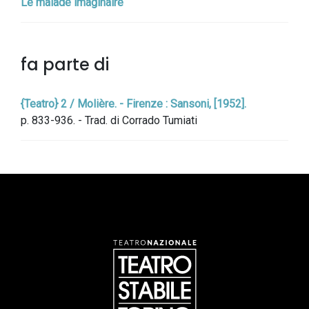
Le malade imaginaire
fa parte di
{Teatro} 2 / Molière. - Firenze : Sansoni, [1952].
p. 833-936. - Trad. di Corrado Tumiati