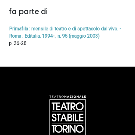
fa parte di
Primafila : mensile di teatro e di spettacolo dal vivo. -
Roma : Editalia, 1994-., n. 95 (maggio 2003)
p. 26-28