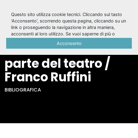
Questo sito utilizza cookie tecnici. Cliccando sul tasto
'Acconsento', scorrendo questa pagina, cliccando su un
link o proseguendo la navigazione in altra maniera,
La pietà di Nureyev :
acconsenti al loro utilizzo. Se vuoi saperne di più o
negare il consenso a tutti o ad alcuni cookie, consulta la
Acconsento
una lezione dalla
Cookie Policy
.
parte del teatro /
Franco Ruffini
BIBLIOGRAFICA