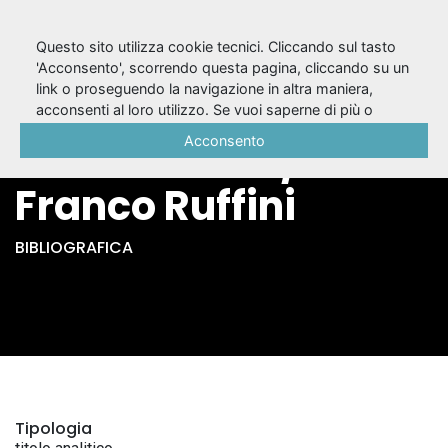
Questo sito utilizza cookie tecnici. Cliccando sul tasto
'Acconsento', scorrendo questa pagina, cliccando su un
link o proseguendo la navigazione in altra maniera,
Stanislavskij tra
acconsenti al loro utilizzo. Se vuoi saperne di più o
negare il consenso a tutti o ad alcuni cookie, consulta la
Acconsento
bios e valore /
Cookie Policy
.
Franco Ruffini
BIBLIOGRAFICA
Tipologia