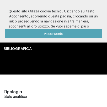
Questo sito utilizza cookie tecnici. Cliccando sul tasto
'Acconsento', scorrendo questa pagina, cliccando su un
link o proseguendo la navigazione in altra maniera,
Figlia dell'acqua /
acconsenti al loro utilizzo. Se vuoi saperne di più o
negare il consenso a tutti o ad alcuni cookie, consulta la
Acconsento
Federica Barcellona
Cookie Policy
.
BIBLIOGRAFICA
Tipologia
titolo analitico