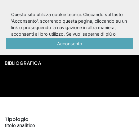
Questo sito utilizza cookie tecnici. Cliccando sul tasto
'Acconsento', scorrendo questa pagina, cliccando su un
link o proseguendo la navigazione in altra maniera,
Carnezzeria / Emma
acconsenti al loro utilizzo. Se vuoi saperne di più o
negare il consenso a tutti o ad alcuni cookie, consulta la
Acconsento
Dante
Cookie Policy
.
BIBLIOGRAFICA
Tipologia
titolo analitico