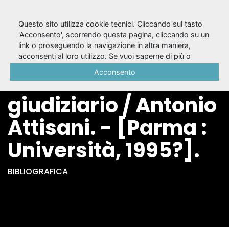
Questo sito utilizza cookie tecnici. Cliccando sul tasto
'Acconsento', scorrendo questa pagina, cliccando su un
link o proseguendo la navigazione in altra maniera,
Montaggio teatrale
acconsenti al loro utilizzo. Se vuoi saperne di più o
negare il consenso a tutti o ad alcuni cookie, consulta la
Acconsento
e sistema
Cookie Policy
.
giudiziario / Antonio
Attisani. - [Parma :
Università, 1995?].
BIBLIOGRAFICA