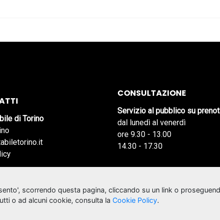
CONSULTAZIONE
ATTI
Servizio al pubblico su preno
bile di Torino
dal lunedì al venerdì
ino
ore 9.30 - 13.00
abiletorino.it
14.30 - 17.30
licy
nsento', scorrendo questa pagina, cliccando su un link o proseguend
tutti o ad alcuni cookie, consulta la
Cookie Policy
.