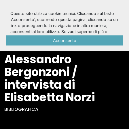
Questo sito utilizza cookie tecnici. Cliccando sul tasto
'Acconsento', scorrendo questa pagina, cliccando su un
link o proseguendo la navigazione in altra maniera,
Gli argomenti
acconsenti al loro utilizzo. Se vuoi saperne di più o
negare il consenso a tutti o ad alcuni cookie, consulta la
Acconsento
micidiali :
Cookie Policy
.
Alessandro
Bergonzoni /
intervista di
Elisabetta Norzi
BIBLIOGRAFICA