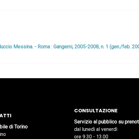
a Nuccio Messina. - Roma : Gangemi, 2005-2008, n. 1 (gen./feb. 20
CONSULTAZIONE
ATTI
Servizio al pubblico su preno
bile di Torino
dal lunedì al venerdì
ino
ore 9.30 - 13.00