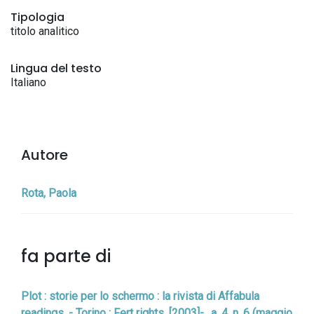
Tipologia
titolo analitico
Lingua del testo
Italiano
Autore
Rota, Paola
fa parte di
Plot : storie per lo schermo : la rivista di Affabula
readings. - Torino : Fert rights, [2003]-., a. 4, n. 6 (maggio