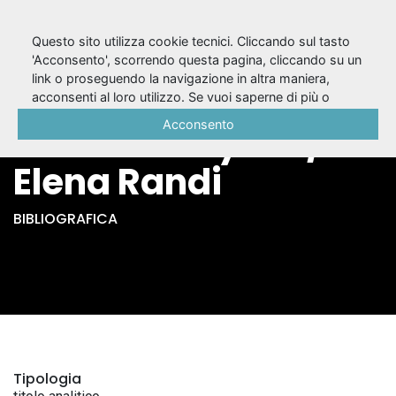
Questo sito utilizza cookie tecnici. Cliccando sul tasto
'Acconsento', scorrendo questa pagina, cliccando su un
link o proseguendo la navigazione in altra maniera,
Un mistero eretico :
acconsenti al loro utilizzo. Se vuoi saperne di più o
negare il consenso a tutti o ad alcuni cookie, consulta la
Acconsento
il Caino di Byron /
Cookie Policy
.
Elena Randi
BIBLIOGRAFICA
Tipologia