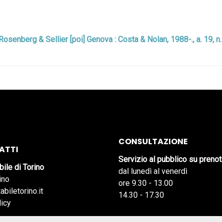
: Rosenberg & Sellier [poi] Genova : Costa & Nolan, 1988-., a. 19, n
CONSULTAZIONE
ATTI
Servizio al pubblico su preno
bile di Torino
dal lunedì al venerdì
ino
ore 9.30 - 13.00
abiletorino.it
14.30 - 17.30
licy