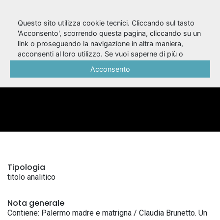
Questo sito utilizza cookie tecnici. Cliccando sul tasto
'Acconsento', scorrendo questa pagina, cliccando su un
link o proseguendo la navigazione in altra maniera,
Speciale Sicilia
acconsenti al loro utilizzo. Se vuoi saperne di più o
negare il consenso a tutti o ad alcuni cookie, consulta la
Acconsento
Cookie Policy
.
BIBLIOGRAFICA
Tipologia
titolo analitico
Nota generale
Contiene: Palermo madre e matrigna / Claudia Brunetto. Un