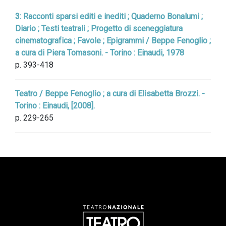
3: Racconti sparsi editi e inediti ; Quaderno Bonalumi ;
Diario ; Testi teatrali ; Progetto di sceneggiatura
cinematografica ; Favole ; Epigrammi / Beppe Fenoglio ;
a cura di Piera Tomasoni. - Torino : Einaudi, 1978
p. 393-418
Teatro / Beppe Fenoglio ; a cura di Elisabetta Brozzi. -
Torino : Einaudi, [2008].
p. 229-265