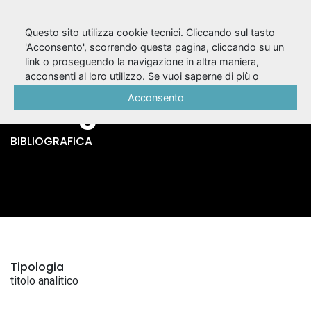
Questo sito utilizza cookie tecnici. Cliccando sul tasto
'Acconsento', scorrendo questa pagina, cliccando su un
link o proseguendo la navigazione in altra maniera,
Atto unico / Beppe
acconsenti al loro utilizzo. Se vuoi saperne di più o
negare il consenso a tutti o ad alcuni cookie, consulta la
Acconsento
Fenoglio
Cookie Policy
.
BIBLIOGRAFICA
Tipologia
titolo analitico