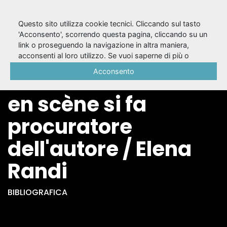
Questo sito utilizza cookie tecnici. Cliccando sul tasto
'Acconsento', scorrendo questa pagina, cliccando su un
link o proseguendo la navigazione in altra maniera,
L'Othello di Vigny : il
acconsenti al loro utilizzo. Se vuoi saperne di più o
negare il consenso a tutti o ad alcuni cookie, consulta la
Acconsento
traduttore- metteur
Cookie Policy
.
en scène si fa
procuratore
dell'autore / Elena
Randi
BIBLIOGRAFICA