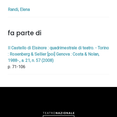
Randi, Elena
fa parte di
Il Castello di Elsinore : quadrimestrale di teatro. - Torino
: Rosenberg & Sellier [poi] Genova : Costa & Nolan,
1988-., a. 21, n. 57 (2008)
p. 71-106