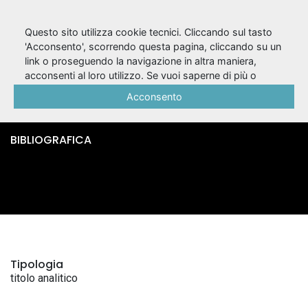
Questo sito utilizza cookie tecnici. Cliccando sul tasto
'Acconsento', scorrendo questa pagina, cliccando su un
link o proseguendo la navigazione in altra maniera,
L'innominato / Pietro
acconsenti al loro utilizzo. Se vuoi saperne di più o
negare il consenso a tutti o ad alcuni cookie, consulta la
Acconsento
Confalonieri
Cookie Policy
.
BIBLIOGRAFICA
Tipologia
titolo analitico