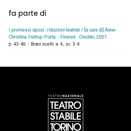
fa parte di
I promessi sposi : riduzioni teatrali / [a cura di] Anne-
Christine Faitrop-Porta. - Firenze : Olschki, 2001.
p. 43-46. - Brani scelti: a. 4., sc. 3-4