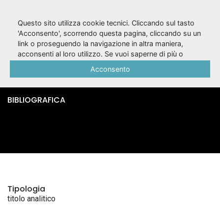
Questo sito utilizza cookie tecnici. Cliccando sul tasto
'Acconsento', scorrendo questa pagina, cliccando su un
link o proseguendo la navigazione in altra maniera,
I promessi sposi /
acconsenti al loro utilizzo. Se vuoi saperne di più o
negare il consenso a tutti o ad alcuni cookie, consulta la
Acconsento
Maria Giachelli
Cookie Policy
.
BIBLIOGRAFICA
Tipologia
titolo analitico