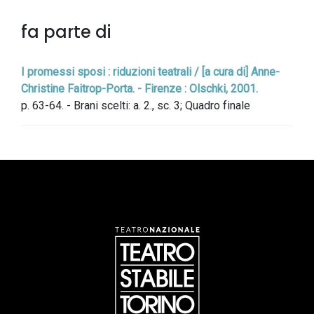
fa parte di
I promessi sposi : riduzioni teatrali / [a cura di] Anne-
Christine Faitrop-Porta. - Firenze : Olschki, 2001.
p. 63-64. - Brani scelti: a. 2., sc. 3; Quadro finale