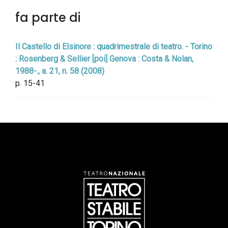
fa parte di
Il Castello di Elsinore : quadrimestrale di teatro. - Torino
: Rosenberg & Sellier [poi] Genova : Costa & Nolan,
1988-., a. 21, n. 58 (2008)
p. 15-41