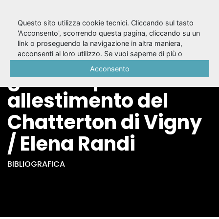
Questo sito utilizza cookie tecnici. Cliccando sul tasto
'Acconsento', scorrendo questa pagina, cliccando su un
link o proseguendo la navigazione in altra maniera,
La centralità del
acconsenti al loro utilizzo. Se vuoi saperne di più o
negare il consenso a tutti o ad alcuni cookie, consulta la
Acconsento
gesto : il primo
Cookie Policy
.
allestimento del
Chatterton di Vigny
/ Elena Randi
BIBLIOGRAFICA