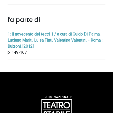
fa parte di
1: Il novecento dei teatri 1 / a cura di Guido Di Palma,
Luciano Mariti, Luisa Tinti, Valentina Valentini. - Roma :
Bulzoni, [2012].
p. 149-167