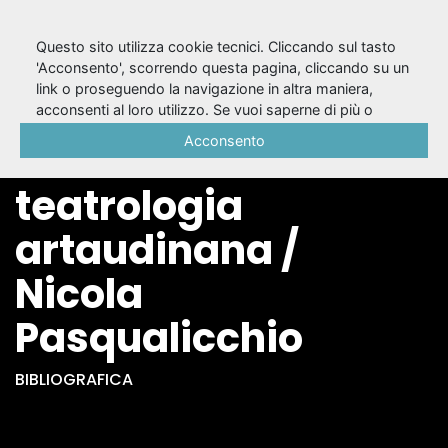
Questo sito utilizza cookie tecnici. Cliccando sul tasto
'Acconsento', scorrendo questa pagina, cliccando su un
link o proseguendo la navigazione in altra maniera,
Più reale della realtà
acconsenti al loro utilizzo. Se vuoi saperne di più o
negare il consenso a tutti o ad alcuni cookie, consulta la
Acconsento
: una nota sulla
Cookie Policy
.
teatrologia
artaudinana /
Nicola
Pasqualicchio
BIBLIOGRAFICA