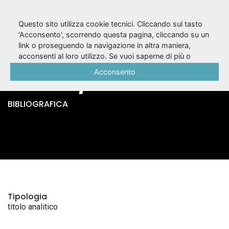
Questo sito utilizza cookie tecnici. Cliccando sul tasto
'Acconsento', scorrendo questa pagina, cliccando su un
link o proseguendo la navigazione in altra maniera,
Le bourreau de soi-
acconsenti al loro utilizzo. Se vuoi saperne di più o
negare il consenso a tutti o ad alcuni cookie, consulta la
Acconsento
même / Térence
Cookie Policy
.
BIBLIOGRAFICA
Tipologia
titolo analitico