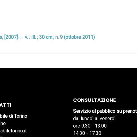
, [2007]-. - v. : ill. ; 30 cm., n. 9 (ottobre 2011)
CONSULTAZIONE
ATTI
Servizio al pubblico su preno
bile di Torino
dal lunedì al venerdì
ino
ore 9.30 - 13.00
abiletorino.it
14.30 - 17.30