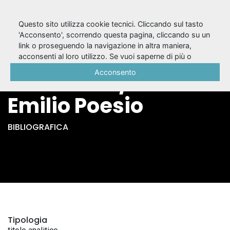
Questo sito utilizza cookie tecnici. Cliccando sul tasto
'Acconsento', scorrendo questa pagina, cliccando su un
link o proseguendo la navigazione in altra maniera,
Responsabilità
acconsenti al loro utilizzo. Se vuoi saperne di più o
negare il consenso a tutti o ad alcuni cookie, consulta la
Acconsento
dell'attore / Paolo
Cookie Policy
.
Emilio Poesio
BIBLIOGRAFICA
Tipologia