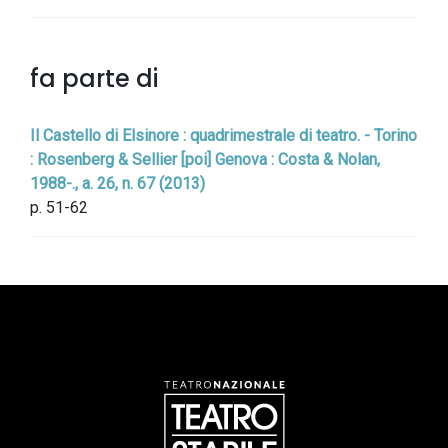
fa parte di
Il Castello di Elsinore : quadrimestrale di teatro. - Torino
: Rosenberg & Sellier [poi] Genova : Costa & Nolan,
1988-., a. 26, n. 67 (2013)
p. 51-62