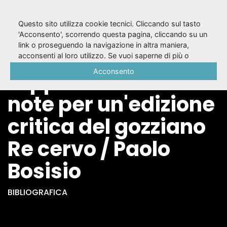
Questo sito utilizza cookie tecnici. Cliccando sul tasto
'Acconsento', scorrendo questa pagina, cliccando su un
link o proseguendo la navigazione in altra maniera,
Tra testo e
acconsenti al loro utilizzo. Se vuoi saperne di più o
negare il consenso a tutti o ad alcuni cookie, consulta la
Acconsento
rappresentazione :
Cookie Policy
.
note per un'edizione
critica del gozziano
Re cervo / Paolo
Bosisio
BIBLIOGRAFICA