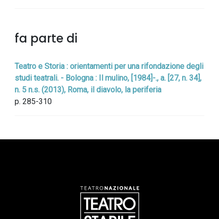
fa parte di
Teatro e Storia : orientamenti per una rifondazione degli
studi teatrali. - Bologna : Il mulino, [1984]-., a. [27, n. 34],
n. 5 n.s. (2013), Roma, il diavolo, la periferia
p. 285-310