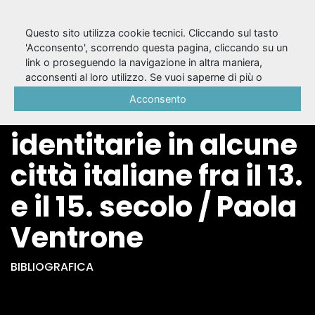
Questo sito utilizza cookie tecnici. Cliccando sul tasto
'Acconsento', scorrendo questa pagina, cliccando su un
link o proseguendo la navigazione in altra maniera,
Simbologia e
acconsenti al loro utilizzo. Se vuoi saperne di più o
negare il consenso a tutti o ad alcuni cookie, consulta la
Acconsento
funzione delle feste
Cookie Policy
.
identitarie in alcune
città italiane fra il 13.
e il 15. secolo / Paola
Ventrone
BIBLIOGRAFICA