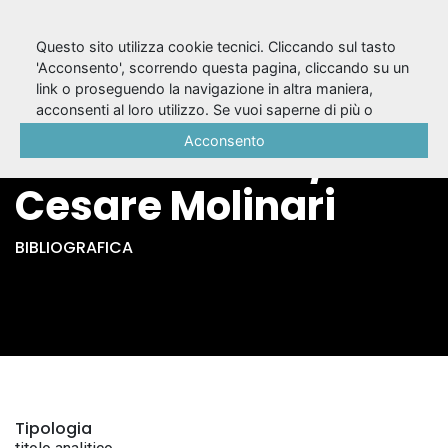
Questo sito utilizza cookie tecnici. Cliccando sul tasto
'Acconsento', scorrendo questa pagina, cliccando su un
link o proseguendo la navigazione in altra maniera,
L'ultimo amore di
acconsenti al loro utilizzo. Se vuoi saperne di più o
negare il consenso a tutti o ad alcuni cookie, consulta la
Acconsento
Eleonora Duse /
Cookie Policy
.
Cesare Molinari
BIBLIOGRAFICA
Tipologia