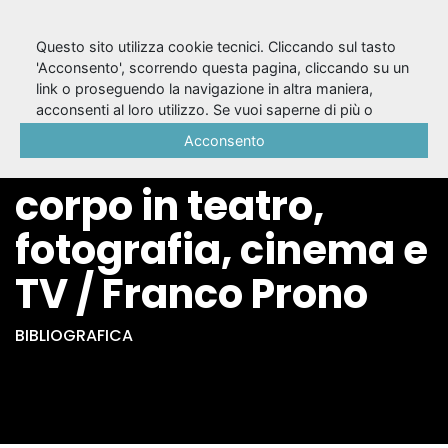
Questo sito utilizza cookie tecnici. Cliccando sul tasto
'Acconsento', scorrendo questa pagina, cliccando su un
link o proseguendo la navigazione in altra maniera,
Unità e
acconsenti al loro utilizzo. Se vuoi saperne di più o
negare il consenso a tutti o ad alcuni cookie, consulta la
Acconsento
frammentazione del
Cookie Policy
.
corpo in teatro,
fotografia, cinema e
TV / Franco Prono
BIBLIOGRAFICA