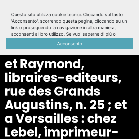
Questo sito utilizza cookie tecnici. Cliccando sul tasto
'Acconsento', scorrendo questa pagina, cliccando su un
link o proseguendo la navigazione in altra maniera,
16: Molière 3. - A
acconsenti al loro utilizzo. Se vuoi saperne di più o
negare il consenso a tutti o ad alcuni cookie, consulta la
Acconsento
Paris : chez Ménard
Cookie Policy
.
et Raymond,
libraires-editeurs,
rue des Grands
Augustins, n. 25 ; et
a Versailles : chez
Lebel, imprimeur-