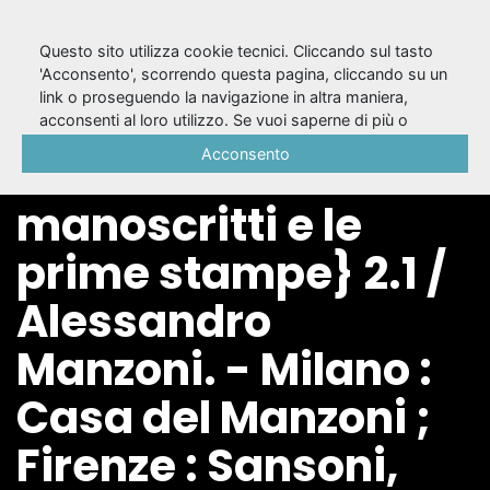
Questo sito utilizza cookie tecnici. Cliccando sul tasto
'Acconsento', scorrendo questa pagina, cliccando su un
link o proseguendo la navigazione in altra maniera,
{Le tragedie
acconsenti al loro utilizzo. Se vuoi saperne di più o
negare il consenso a tutti o ad alcuni cookie, consulta la
Acconsento
secondo i
Cookie Policy
.
manoscritti e le
prime stampe} 2.1 /
Alessandro
Manzoni. - Milano :
Casa del Manzoni ;
Firenze : Sansoni,