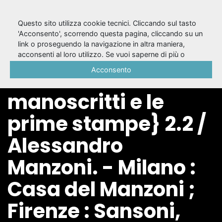
Questo sito utilizza cookie tecnici. Cliccando sul tasto
'Acconsento', scorrendo questa pagina, cliccando su un
link o proseguendo la navigazione in altra maniera,
{Le tragedie
acconsenti al loro utilizzo. Se vuoi saperne di più o
negare il consenso a tutti o ad alcuni cookie, consulta la
Acconsento
secondo i
Cookie Policy
.
manoscritti e le
prime stampe} 2.2 /
Alessandro
Manzoni. - Milano :
Casa del Manzoni ;
Firenze : Sansoni,