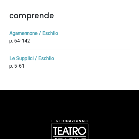
comprende
Agamennone / Eschilo
p. 64-142
Le Supplici / Eschilo
p. 5-61