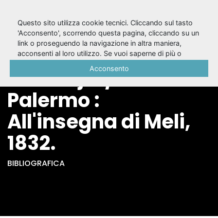
Questo sito utilizza cookie tecnici. Cliccando sul tasto
'Acconsento', scorrendo questa pagina, cliccando su un
link o proseguendo la navigazione in altra maniera,
{Tragedie di
acconsenti al loro utilizzo. Se vuoi saperne di più o
negare il consenso a tutti o ad alcuni cookie, consulta la
Acconsento
Eschilo} 2 / Eschilo. -
Cookie Policy
.
Palermo :
All'insegna di Meli,
1832.
BIBLIOGRAFICA