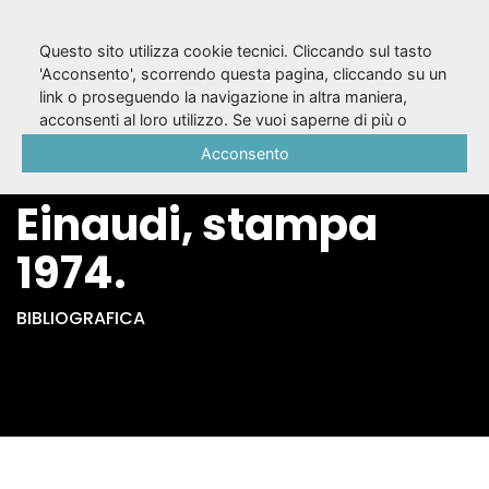
Questo sito utilizza cookie tecnici. Cliccando sul tasto
'Acconsento', scorrendo questa pagina, cliccando su un
link o proseguendo la navigazione in altra maniera,
{Teatro} 2 / Bertolt
acconsenti al loro utilizzo. Se vuoi saperne di più o
negare il consenso a tutti o ad alcuni cookie, consulta la
Acconsento
Brecht. - Torino :
Cookie Policy
.
Einaudi, stampa
1974.
BIBLIOGRAFICA