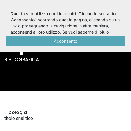
Questo sito utilizza cookie tecnici. Cliccando sul tasto
'Acconsento', scorrendo questa pagina, cliccando su un
link o proseguendo la navigazione in altra maniera,
Il comando / Fabio
acconsenti al loro utilizzo. Se vuoi saperne di più o
negare il consenso a tutti o ad alcuni cookie, consulta la
Acconsento
Doplicher
Cookie Policy
.
BIBLIOGRAFICA
Tipologia
titolo analitico