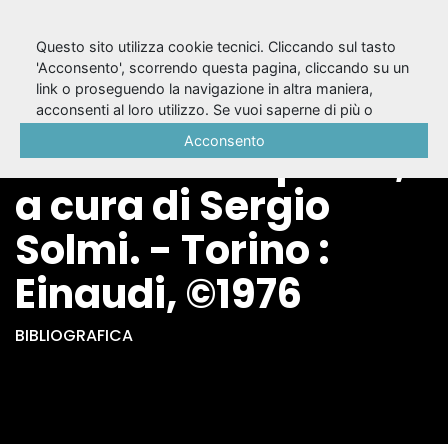
Questo sito utilizza cookie tecnici. Cliccando sul tasto
'Acconsento', scorrendo questa pagina, cliccando su un
link o proseguendo la navigazione in altra maniera,
Operette morali /
acconsenti al loro utilizzo. Se vuoi saperne di più o
negare il consenso a tutti o ad alcuni cookie, consulta la
Acconsento
Giacomo Leopardi ;
Cookie Policy
.
a cura di Sergio
Solmi. - Torino :
Einaudi, ©1976
BIBLIOGRAFICA