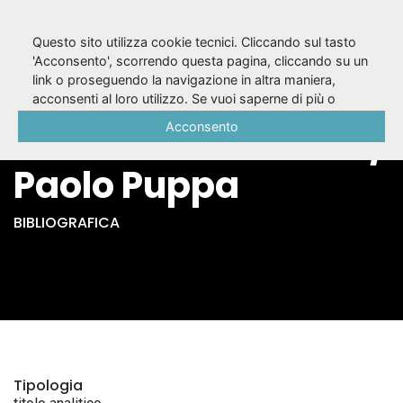
Questo sito utilizza cookie tecnici. Cliccando sul tasto
'Acconsento', scorrendo questa pagina, cliccando su un
link o proseguendo la navigazione in altra maniera,
Il centauro : dal
acconsenti al loro utilizzo. Se vuoi saperne di più o
negare il consenso a tutti o ad alcuni cookie, consulta la
Acconsento
canto 2. dell'Eneide /
Cookie Policy
.
Paolo Puppa
BIBLIOGRAFICA
Tipologia