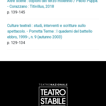
Altre scene : copioni del terzo millennio / Paolo Puppa.
- Corazzano : Titivillus, 2018
p. 139-145
Culture teatrali : studi, interventi e scritture sullo
spettacolo. - Porretta Terme : I quaderni del battello
ebbro, 1999-., n. 9 (autunno 2003)
p. 129-134